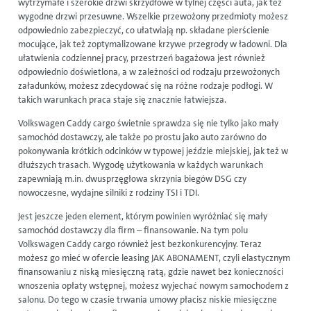
wytrzymałe i szerokie drzwi skrzydłowe w tylnej części auta, jak też
wygodne drzwi przesuwne. Wszelkie przewożony przedmioty możesz
odpowiednio zabezpieczyć, co ułatwiają np. składane pierścienie
mocujące, jak też zoptymalizowane krzywe przegrody w ładowni. Dla
ułatwienia codziennej pracy, przestrzeń bagażowa jest również
odpowiednio doświetlona, a w zależności od rodzaju przewożonych
załadunków, możesz zdecydować się na różne rodzaje podłogi. W
takich warunkach praca staje się znacznie łatwiejsza.
Volkswagen Caddy cargo świetnie sprawdza się nie tylko jako mały
samochód dostawczy, ale także po prostu jako auto zarówno do
pokonywania krótkich odcinków w typowej jeździe miejskiej, jak też w
dłuższych trasach. Wygodę użytkowania w każdych warunkach
zapewniają m.in. dwusprzęgłowa skrzynia biegów DSG czy
nowoczesne, wydajne silniki z rodziny TSI i TDI.
Jest jeszcze jeden element, którym powinien wyróżniać się mały
samochód dostawczy dla firm – finansowanie. Na tym polu
Volkswagen Caddy cargo również jest bezkonkurencyjny. Teraz
możesz go mieć w ofercie
leasing
JAK ABONAMENT, czyli elastycznym
finansowaniu z niską miesięczną ratą, gdzie nawet bez konieczności
wnoszenia opłaty wstępnej, możesz wyjechać nowym samochodem z
salonu. Do tego w czasie trwania umowy płacisz niskie miesięczne