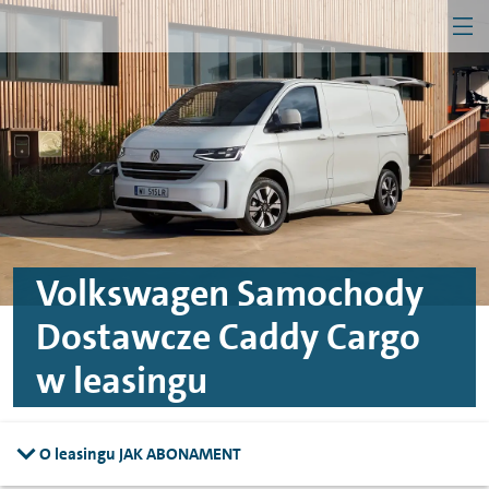
MEN
Przejdź do treści
Przejdź do konfiguratora
Przejdź do stopki
Firma
Klient indywidualny
Volkswagen Samochody
Dostawcze Caddy Cargo
w leasingu
O leasingu JAK ABONAMENT