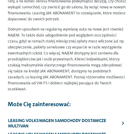
raty, a na koniec okresu finansowania podejmujesz decyzję, czy chcesz
wykupić samochód, czy zwrócić go do salonu, by wziąć nowy w nowym
finansowaniu. Leasing JAK ABONAMENT to rozwiązanie, które możesz
dopasować do swoich potrzeb.
Dobrym sposobem na regularną wymianę auta na nowe jest również
NAJEM. To także duże udogodnienie pod względem oszczędności
czasu, gdyż w ramach stałej miesięcznej opłaty masz wliczone już np.
ubezpieczenie, pakiety serwisowe czy wsparcie w razie wystąpienia
ewentualnych szkód. Co więcej, NAJEM dostępny jest zarówno dla
przedsiębiorców jak i osób prywatnych. Klienci indywidualni, którzy
szukają maksymalnie elastycznego finansowania mogą zdecydować
się także na kredyt JAK ABONAMENT, dostępny na podobnych
zasadach, co
leasing
JAK ABONAMENT. Poznaj różnorodne możliwości
finansowania od VW FS i dobierz najlepiej pasujące do Twoich
oczekiwań.
Może Cię zainteresować:
LEASING VOLKSWAGEN SAMOCHODY DOSTAWCZE
MULTIVAN