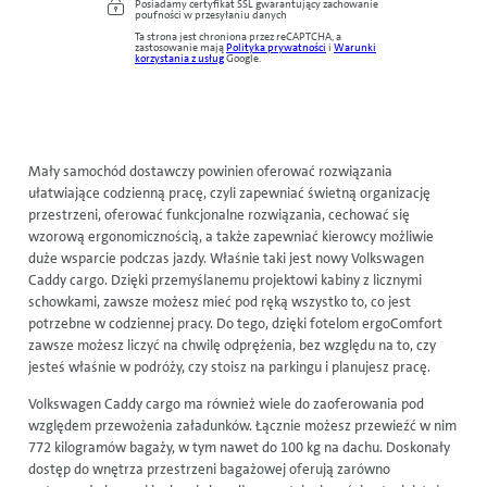
Posiadamy certyfikat SSL gwarantujący zachowanie
poufności w przesyłaniu danych
Ta strona jest chroniona przez reCAPTCHA, a
zastosowanie mają
Polityka prywatności
i
Warunki
korzystania z usług
Google.
Mały samochód dostawczy powinien oferować rozwiązania
ułatwiające codzienną pracę, czyli zapewniać świetną organizację
przestrzeni, oferować funkcjonalne rozwiązania, cechować się
wzorową ergonomicznością, a także zapewniać kierowcy możliwie
duże wsparcie podczas jazdy. Właśnie taki jest nowy Volkswagen
Caddy cargo. Dzięki przemyślanemu projektowi kabiny z licznymi
schowkami, zawsze możesz mieć pod ręką wszystko to, co jest
potrzebne w codziennej pracy. Do tego, dzięki fotelom ergoComfort
zawsze możesz liczyć na chwilę odprężenia, bez względu na to, czy
jesteś właśnie w podróży, czy stoisz na parkingu i planujesz pracę.
Volkswagen Caddy cargo ma również wiele do zaoferowania pod
względem przewożenia załadunków. Łącznie możesz przewieźć w nim
772 kilogramów bagaży, w tym nawet do 100 kg na dachu. Doskonały
dostęp do wnętrza przestrzeni bagażowej oferują zarówno