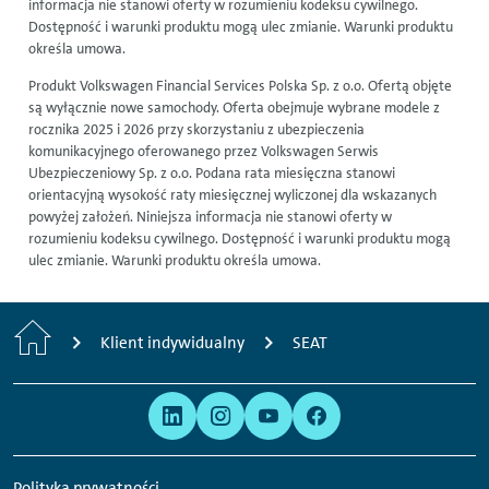
informacja nie stanowi oferty w rozumieniu kodeksu cywilnego.
Dostępność i warunki produktu mogą ulec zmianie. Warunki produktu
określa umowa.
Produkt Volkswagen Financial Services Polska Sp. z o.o. Ofertą objęte
są wyłącznie nowe samochody. Oferta obejmuje wybrane modele z
rocznika 2025 i 2026 przy skorzystaniu z ubezpieczenia
komunikacyjnego oferowanego przez Volkswagen Serwis
Ubezpieczeniowy Sp. z o.o. Podana rata miesięczna stanowi
orientacyjną wysokość raty miesięcznej wyliczonej dla wskazanych
powyżej założeń. Niniejsza informacja nie stanowi oferty w
rozumieniu kodeksu cywilnego. Dostępność i warunki produktu mogą
ulec zmianie. Warunki produktu określa umowa.
H
Klient indywidualny
SEAT
o
Prawo
Jesteśmy
m
i
obecni
e
prywatność
w
Polityka prywatności