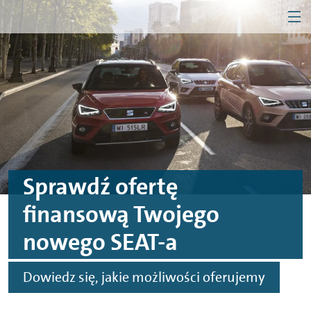
MEN
Przejdź do treści
Przejdź do konfiguratora
Przejdź do stopki
Firma
Klient indywidualny
Sprawdź ofertę
finansową Twojego
nowego SEAT-a
Dowiedz się, jakie możliwości oferujemy