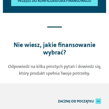
PRZEJDŹ DO KONFIGURATORA FINANSOWEGO
Nie wiesz, jakie finansowanie
wybrać?
Odpowiedz na kilka prostych pytań i dowiedz się,
który produkt spełnia Twoje potrzeby.
Res
ZACZNIJ OD POCZĄTKU
wyb