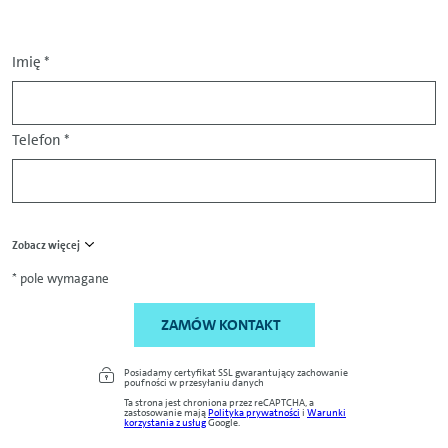
Imię
*
Telefon
*
Zobacz więcej
* pole wymagane
ZAMÓW KONTAKT
Posiadamy certyfikat SSL gwarantujący zachowanie
poufności w przesyłaniu danych
Ta strona jest chroniona przez reCAPTCHA, a
zastosowanie mają
Polityka prywatności
i
Warunki
korzystania z usług
Google.