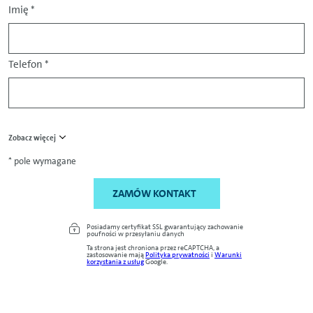
Imię
*
Telefon
*
Zobacz więcej
* pole wymagane
ZAMÓW KONTAKT
Posiadamy certyfikat SSL gwarantujący zachowanie
poufności w przesyłaniu danych
Ta strona jest chroniona przez reCAPTCHA, a
zastosowanie mają
Polityka prywatności
i
Warunki
korzystania z usług
Google.