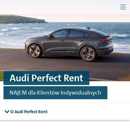
MEN
Przejdź do treści
Przejdź do konfiguratora
Przejdź do stopki
Firma
Klient indywidualny
Audi Perfect Rent
NAJEM dla Klientów Indywidualnych
O Audi Perfect Rent