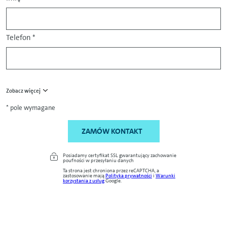
Telefon
*
Zobacz więcej
* pole wymagane
ZAMÓW KONTAKT
Posiadamy certyfikat SSL gwarantujący zachowanie
poufności w przesyłaniu danych
Ta strona jest chroniona przez reCAPTCHA, a
zastosowanie mają
Polityka prywatności
i
Warunki
korzystania z usług
Google.