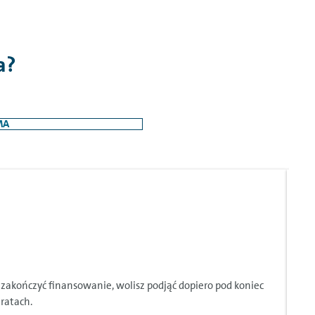
a?
MA
D
b zakończyć finansowanie, wolisz podjąć dopiero pod koniec
C
ratach.
r