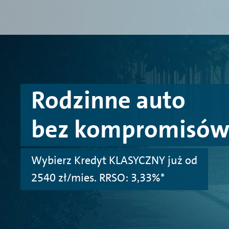
Przejdź do treści
Przejdź do konfiguratora
Przejdź do stopki
Rodzinne auto
bez kompromisów
Wybierz Kredyt KLASYCZNY już od
2540 zł/mies. RRSO: 3,33%*