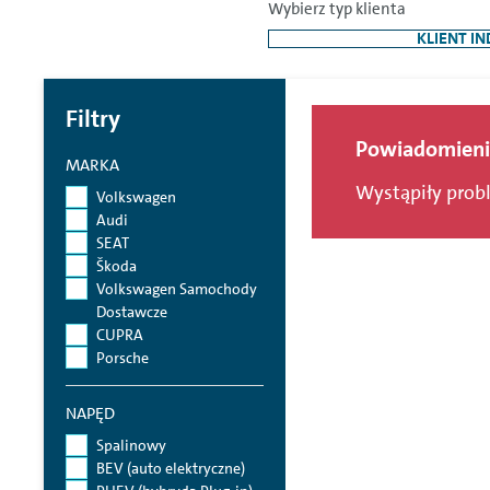
Wybierz typ klienta
KLIENT I
Filtry
Wynik:
0
Powiadomieni
MARKA
Wystąpiły prob
Volkswagen
Audi
SEAT
Škoda
Volkswagen Samochody
Dostawcze
CUPRA
Porsche
NAPĘD
Spalinowy
BEV (auto elektryczne)