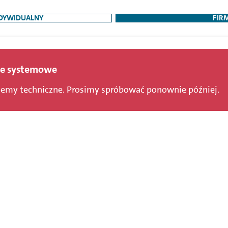
NDYWIDUALNY
FIR
e systemowe
lemy techniczne. Prosimy spróbować ponownie później.