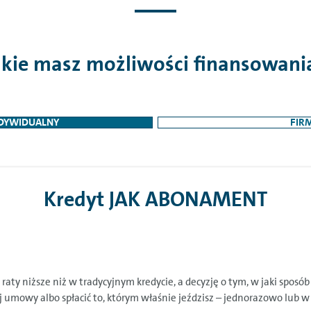
akie masz możliwości finansowani
NDYWIDUALNY
FIR
Kredyt JAK ABONAMENT
aty niższe niż w tradycyjnym kredycie, a decyzję o tym, w jaki sposó
mowy albo spłacić to, którym właśnie jeździsz – jednorazowo lub w 