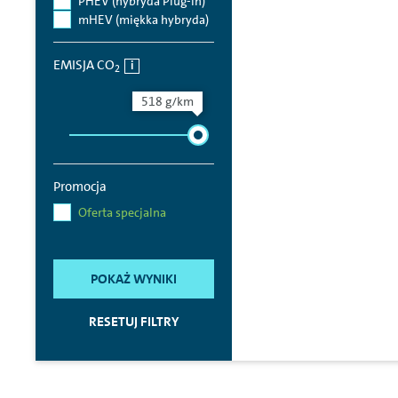
PHEV (hybryda Plug-in)
mHEV (miękka hybryda)
EMISJA CO
2
518 g/km
Promocja
Oferta specjalna
POKAŻ WYNIKI
RESETUJ FILTRY