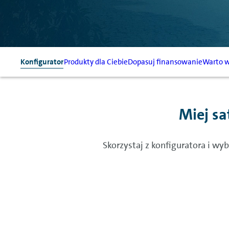
Konfigurator
Produkty dla Ciebie
Dopasuj finansowanie
Warto w
Miej sa
Skorzystaj z konfiguratora i wy