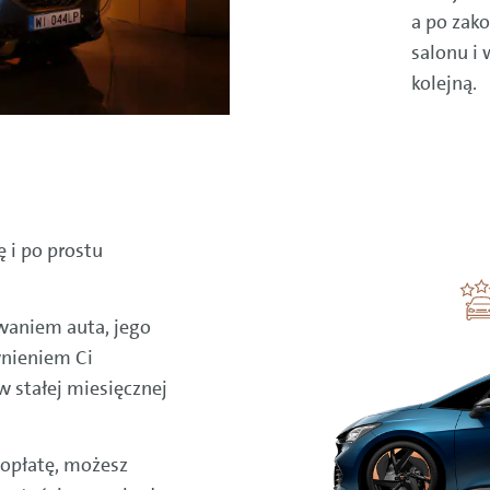
a po zak
salonu i
kolejną.
ę i po prostu
waniem auta, jego
wnieniem Ci
 stałej miesięcznej
opłatę, możesz