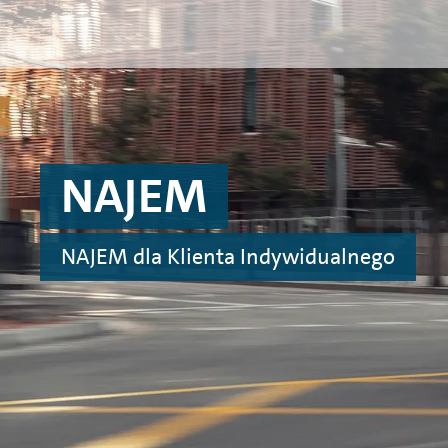
Przejdź do treści
Przejdź do konfiguratora
Przejdź do stopki
NAJEM
NAJEM dla Klienta Indywidualnego