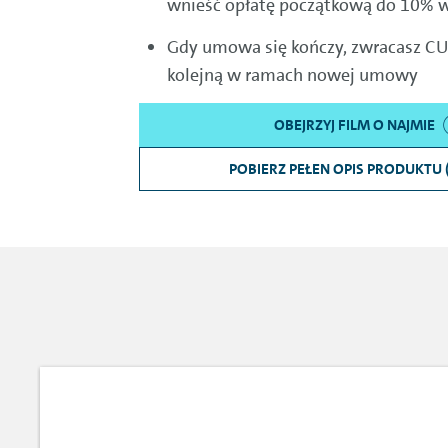
wnieść opłatę początkową do 10% 
Gdy umowa się kończy, zwracasz CUP
kolejną w ramach nowej umowy
OBEJRZYJ FILM O NAJMIE
POBIERZ PEŁEN OPIS PRODUKTU 