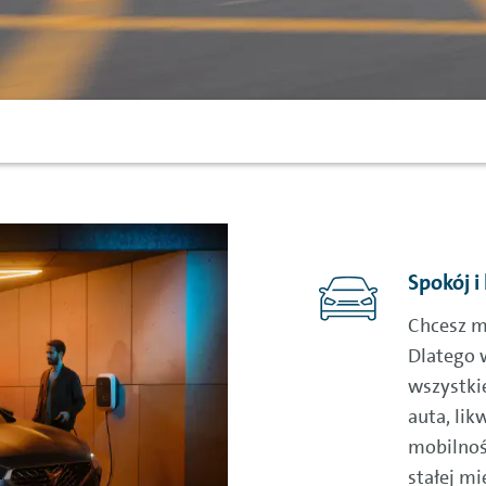
Spokój i
Chcesz mi
Dlatego 
wszystki
auta, lik
mobilnoś
stałej mi