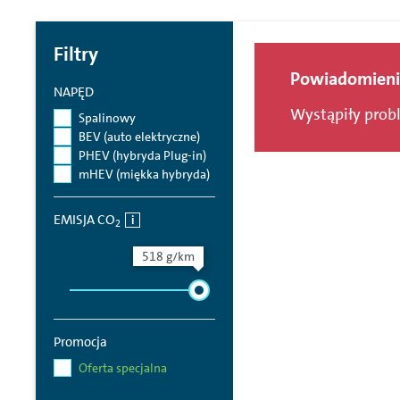
Filtry
Wynik:
0
Powiadomieni
NAPĘD
Wystąpiły prob
Spalinowy
BEV (auto elektryczne)
PHEV (hybryda Plug-in)
mHEV (miękka hybryda)
EMISJA CO
2
518 g/km
Promocja
Oferta specjalna