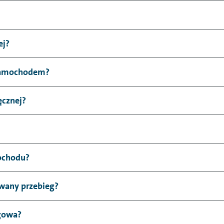
ej?
samochodem?
ęcznej?
mochodu?
rowany przebieg?
ogowa?