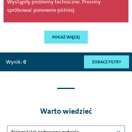
Wystąpiły problemy techniczne. Prosimy
spróbować ponownie później.
POKAŻ WIĘCEJ
Wynik:
0
ZOBACZ FILTRY
Warto wiedzieć