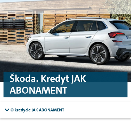
MEN
Przejdź do treści
Przejdź do konfiguratora
Przejdź do stopki
Firma
Klient indywidualny
Škoda. Kredyt JAK
ABONAMENT
O kredycie JAK ABONAMENT