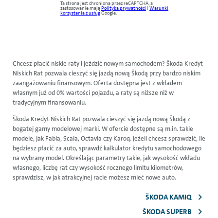
Ta strona jest chroniona przez reCAPTCHA, a
zastosowanie mają
Polityka prywatności
i
Warunki
korzystania z usług
Google.
Chcesz płacić niskie raty i jeździć nowym samochodem? Škoda Kredyt
Niskich Rat pozwala cieszyć się jazdą nową Škodą przy bardzo niskim
zaangażowaniu finansowym. Oferta dostępna jest z wkładem
własnym już od 0% wartości pojazdu, a raty są niższe niż w
tradycyjnym finansowaniu.
Škoda Kredyt Niskich Rat pozwala cieszyć się jazdą nową Škodą z
bogatej gamy modelowej marki. W ofercie dostępne są m.in. takie
modele, jak Fabia, Scala, Octavia czy Karoq. Jeżeli chcesz sprawdzić, ile
będziesz płacić za auto, sprawdź kalkulator kredytu samochodowego
na wybrany model. Określając parametry takie, jak wysokość wkładu
własnego, liczbę rat czy wysokość rocznego limitu kilometrów,
sprawdzisz, w jak atrakcyjnej racie możesz mieć nowe auto.
ŠKODA KAMIQ
ŠKODA SUPERB