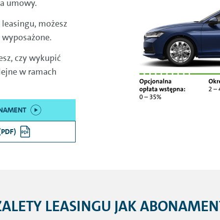
nia umowy.
m leasingu, możesz
ej wyposażone.
sz, czy wykupić
olejne w ramach
ONAMENT
(PDF)
ZALETY LEASINGU JAK ABONAMEN