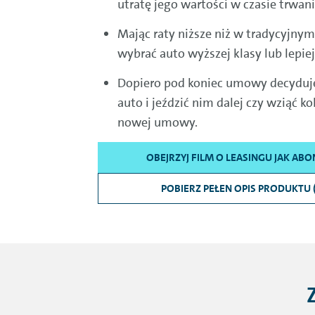
utratę jego wartości w czasie trwa
Mając raty niższe niż w tradycyjny
wybrać auto wyższej klasy lub lepi
Dopiero pod koniec umowy decyduje
auto i jeździć nim dalej czy wziąć k
nowej umowy.
OBEJRZYJ FILM O LEASINGU JAK AB
POBIERZ PEŁEN OPIS PRODUKTU 