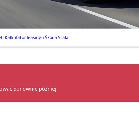
NT
Kalkulator leasingu Škoda Scala
bować ponownie później.