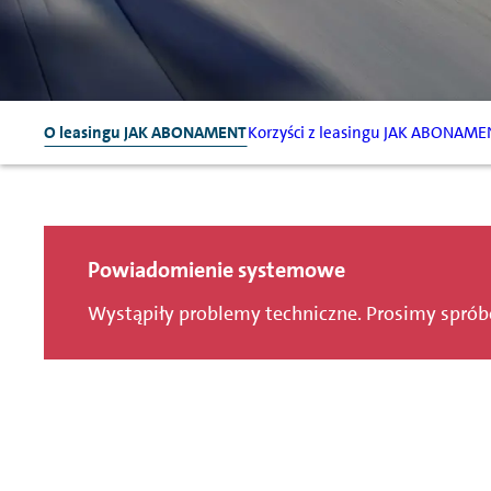
O leasingu JAK ABONAMENT
Korzyści z leasingu JAK ABONAME
Powiadomienie systemowe
Wystąpiły problemy techniczne. Prosimy spró