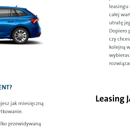
leasingu
całej war
utratę j
Dopiero 
czy chce
kolejną 
wybierasz
rozwiąza
ENT?
jesz jak miesięczną
ytkowanie.
 tylko przewidywaną