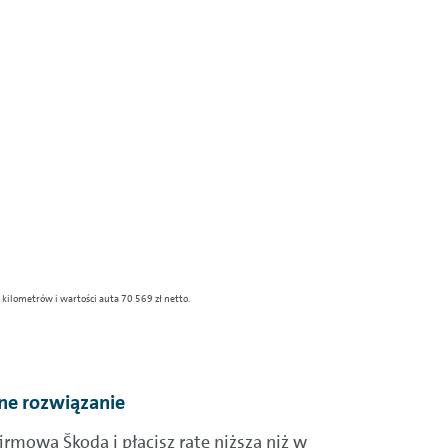
kilometrów i wartości auta 70 569 zł netto.
ne rozwiązanie
firmową Škodą i płacisz ratę niższą niż w