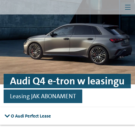
MEN
Przejdź do treści
Przejdź do konfiguratora
Przejdź do stopki
Firma
Klient indywidualny
Audi Q4 e-tron w leasingu
Leasing JAK ABONAMENT
O Audi Perfect Lease