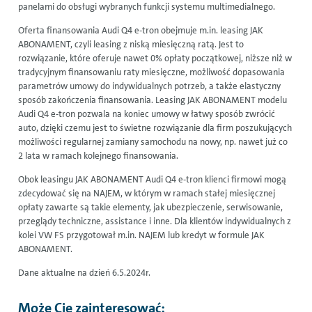
panelami do obsługi wybranych funkcji systemu multimedialnego.
Oferta finansowania Audi Q4 e-tron obejmuje m.in.
leasing
JAK
ABONAMENT, czyli
leasing
z niską miesięczną ratą. Jest to
rozwiązanie, które oferuje nawet 0% opłaty początkowej, niższe niż w
tradycyjnym finansowaniu raty miesięczne, możliwość dopasowania
parametrów umowy do indywidualnych potrzeb, a także elastyczny
sposób zakończenia finansowania. Leasing JAK ABONAMENT modelu
Audi Q4 e-tron pozwala na koniec umowy w łatwy sposób zwrócić
auto, dzięki czemu jest to świetne rozwiązanie dla firm poszukujących
możliwości regularnej zamiany samochodu na nowy, np. nawet już co
2 lata w ramach kolejnego finansowania.
Obok leasingu JAK ABONAMENT Audi Q4 e-tron klienci firmowi mogą
zdecydować się na NAJEM, w którym w ramach stałej miesięcznej
opłaty zawarte są takie elementy, jak ubezpieczenie, serwisowanie,
przeglądy techniczne,
assistance
i inne. Dla klientów indywidualnych z
kolei VW FS przygotował m.in. NAJEM lub kredyt w formule JAK
ABONAMENT.
Dane aktualne na dzień 6.5.2024r.
Może Cię zainteresować: