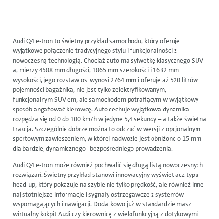
Audi Q4 e-tron to świetny przykład samochodu, który oferuje
wyjątkowe połączenie tradycyjnego stylu i funkcjonalności z
nowoczesną technologią. Chociaż auto ma sylwetkę klasycznego SUV-
a, mierzy 4588 mm długości, 1865 mm szerokości i 1632 mm
wysokości, jego rozstaw osi wynosi 2764 mm i oferuje aż 520 litrów
pojemności bagażnika, nie jest tylko zelektryfikowanym,
funkcjonalnym SUV-em, ale samochodem potrafiącym w wyjątkowy
sposób angażować kierowcę. Auto cechuje wyjątkowa dynamika –
rozpędza się od 0 do 100 km/h w jedyne 5,4 sekundy – a także świetna
trakcja. Szczególnie dobrze można to odczuć w wersji z opcjonalnym
sportowym zawieszeniem, w której nadwozie jest obniżone o 15 mm
dla bardziej dynamicznego i bezpośredniego prowadzenia.
Audi Q4 e-tron może również pochwalić się długą listą nowoczesnych
rozwiązań. Świetny przykład stanowi innowacyjny wyświetlacz typu
head-up, który pokazuje na szybie nie tylko prędkość, ale również inne
najistotniejsze informacje i sygnały ostrzegawcze z systemów
wspomagających i nawigacji. Dodatkowo już w standardzie masz
wirtualny kokpit Audi czy kierownicę z wielofunkcyjną z dotykowymi