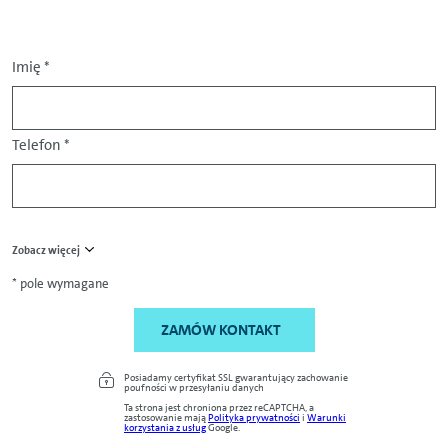
Imię
*
Telefon
*
Zobacz więcej
* pole wymagane
ZAMÓW KONTAKT
Posiadamy certyfikat SSL gwarantujący zachowanie
poufności w przesyłaniu danych
Ta strona jest chroniona przez reCAPTCHA, a
zastosowanie mają
Polityka prywatności
i
Warunki
korzystania z usług
Google.