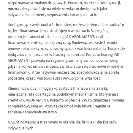
rozpoznawania znaków drogowych. Ponadto, na etapie konfiguracji,
można zdecydować się na wiele rozwiązań dostępnych jako
indywidualne elementy wyposażenia lub w pakietach.
Konfigurując swoje Audi A3 Limousine, możesz jednocześnie zadbać o
to, by sfinansować je na atrakcyjnych warunkach. Szczególną
propozycję stanowi oferta
leasing
JAK ABONAMENT, czyli
finansowanie z niską miesięczną ratą. Ponieważ w czasie trwania
umowy spłacasz tylko szacowany spadek wartości pojazdu, Twoje raty
będą znacznie niższe niż w tradycyjnej ofercie. Ponadto
leasing
JAK
ABONAMENT pozwala na regularną zamianę samochodu na nowy,
gdyż na koniec umowy możesz zwrócić auto i wybrać nowe w nowym
finansowaniu. Alternatywnie możesz też zdecydować się na spłatę
pozostałej części wartości auta i wykup go na własność.
Klienci indywidualni mogą skorzystać z finansowania z niską
miesięczną ratą opartego na podobnym mechanizmie, którym jest
kredyt JAK ABONAMENT. Ponadto w ofercie VW FS znajdziesz również
kompleksowy NAJEM, który także umożliwia łatwą i regularną
zamianę samochodu na nowy.
NAJEM dostępny jest zarówno w ofercie dla firm jak i dla klientów
indywidualnych.