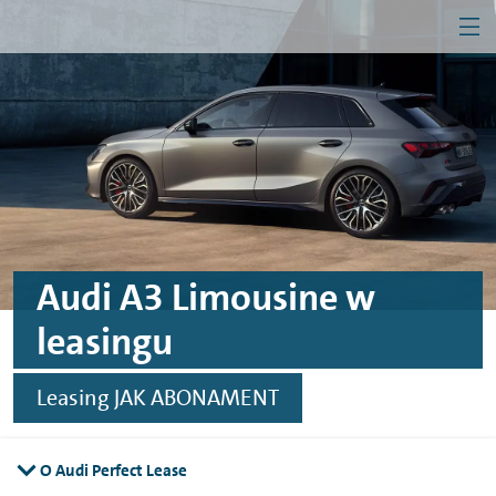
MEN
Przejdź do treści
Przejdź do konfiguratora
Przejdź do stopki
Firma
Klient indywidualny
Audi A3 Limousine w
leasingu
Leasing JAK ABONAMENT
O Audi Perfect Lease