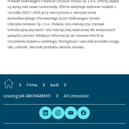
Produkt Volkswagen Financial Services Polska Sp. z o.o. Ofertą objęte
są wyłącznie nowe samochody. Oferta obejmuje wybrane modele z
rocznika 2025 i 2026 przy skorzystaniu z ubezpieczenia
komunikacyjnego oferowanego przez Volkswagen Serwis
Ubezpieczeniowy Sp. z o.o. Podana rata miesięczna stanowi
orientacyjną wysokość raty miesięcznej wyliczonej dla wskazanych
powyżej założeń. Niniejsza informacja nie stanowi oferty w
rozumieniu kodeksu cywilnego. Dostępność i warunki produktu mogą
ulec zmianie. Warunki produktu określa umowa.
H
Firma
Audi
o
Leasing JAK ABONAMENT
A3 Limousine
m
Prawo
Jesteśmy
e
i
obecni
prywatność
w