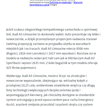
zastosowanie mają
Polityka prywatności
i
Warunki
korzystania z usług
Google.
Jeżeli szukasz eleganckiego kompaktowego samochodu o sportowej
linii, Audi A3 Limousine to doskonały wybór. Auto prezentuje się lekko i
nowocześnie, a dzięki przemyślanym proporcjom nadwozia stanowi
świetną propozycję zarówno w przypadku użytku w warunkach
miejskich jak i na trasach. Audi A3 Limousine mierzy 4506 mm
długości, 1816 mm szerokości i 1417 mm wysokości. Rozstaw osi w
modelu w nadwoziu sedan jest taki sam jak w bliźniaczym Audi A3
Sportback i wynosi 2635 mm. Z kolei bagażnik w tym modelu oferuje
425 litrów pojemności.
Wybierając Audi A3 Limousine, możesz liczyć na atrakcyjne i
nowoczesne wyposażenie, obejmujące np. wirtualny kokpit o
przekątnej 10,25 cala, ambientowe oświetlenie wnętrza czy długą
listę technologii zwiększających bezpieczeństwo jazdy i
wspomagających kierowcę, jak chociażby dostępne w standardzie
system ostrzegający przed opuszczeniem pasa ruchu Emergency
Assist, asystent omijania przeszkód i asystent skrętu czy system