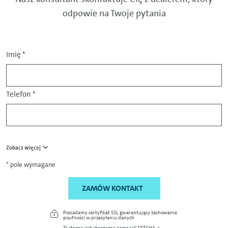
odpowie na Twoje pytania
Imię
*
Telefon
*
Zobacz więcej
* pole wymagane
ZAMÓW KONTAKT
Posiadamy certyfikat SSL gwarantujący zachowanie
poufności w przesyłaniu danych
Ta strona jest chroniona przez reCAPTCHA, a