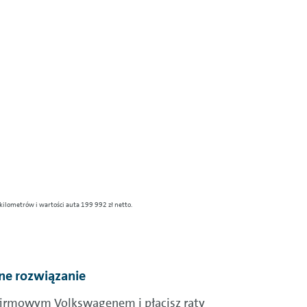
kilometrów i wartości auta 199 992 zł netto.
ne rozwiązanie
 firmowym Volkswagenem i płacisz raty