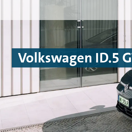
Przejdź do treści
Przejdź do konfiguratora
Przejdź do stopki
Volkswagen ID.5 G