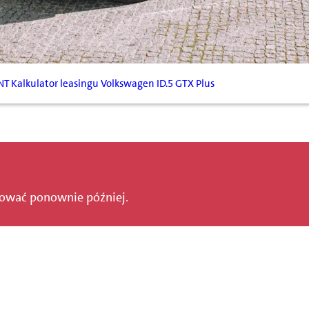
NT
Kalkulator leasingu Volkswagen ID.5 GTX Plus
bować ponownie później.