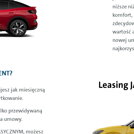
niższe n
komfort,
zdecydowa
wartość 
nowej um
najkorzys
ENT?
jesz jak miesięczną
ytkowanie.
 tylko przewidywaną
nia umowy.
KLASYCZNYM, możesz