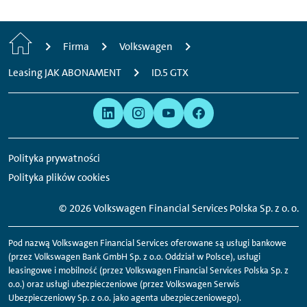
H
Firma
Volkswagen
o
Leasing JAK ABONAMENT
ID.5 GTX
m
Prawo
Jesteśmy
e
i
obecni
prywatność
w
Polityka prywatności
następujących
Polityka plików cookies
mediach
społecznościowych:
©
2026 Volkswagen Financial Services Polska Sp. z o. o.
Pod nazwą Volkswagen Financial Services oferowane są usługi bankowe
(przez Volkswagen Bank GmbH Sp. z o.o. Oddział w Polsce), usługi
leasingowe i mobilność (przez Volkswagen Financial Services Polska Sp. z
o.o.) oraz usługi ubezpieczeniowe (przez Volkswagen Serwis
Ubezpieczeniowy Sp. z o.o. jako agenta ubezpieczeniowego).