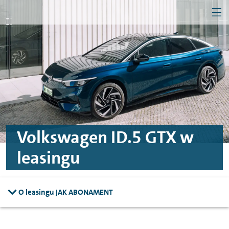
MEN
Przejdź do treści
Przejdź do konfiguratora
Przejdź do stopki
Firma
Klient indywidualny
Volkswagen ID.5 GTX w
leasingu
O leasingu JAK ABONAMENT