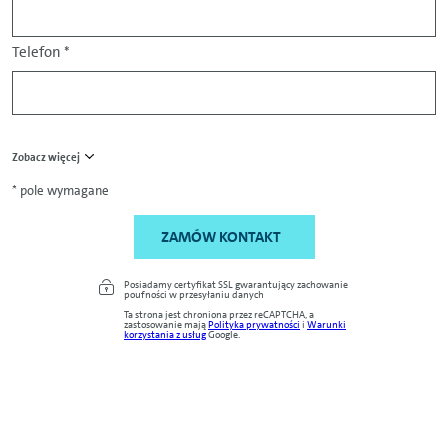
Telefon
*
Zobacz więcej
* pole wymagane
ZAMÓW KONTAKT
Posiadamy certyfikat SSL gwarantujący zachowanie
poufności w przesyłaniu danych
Ta strona jest chroniona przez reCAPTCHA, a
zastosowanie mają
Polityka prywatności
i
Warunki
korzystania z usług
Google.