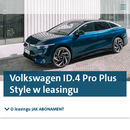
MEN
Przejdź do treści
Przejdź do konfiguratora
Przejdź do stopki
Firma
Klient indywidualny
Volkswagen ID.4 Pro Plus
Style w leasingu
O leasingu JAK ABONAMENT