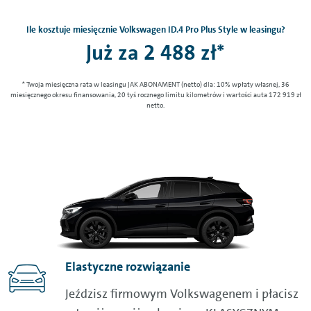
Ile kosztuje miesięcznie Volkswagen ID.4 Pro Plus Style w leasingu?
Już za 2 488 zł*
* Twoja miesięczna rata w leasingu JAK ABONAMENT (netto) dla: 10% wpłaty własnej, 36
miesięcznego okresu finansowania, 20 tyś rocznego limitu kilometrów i wartości auta 172 919 zł
netto.
Elastyczne rozwiązanie
Jeździsz firmowym Volkswagenem i płacisz