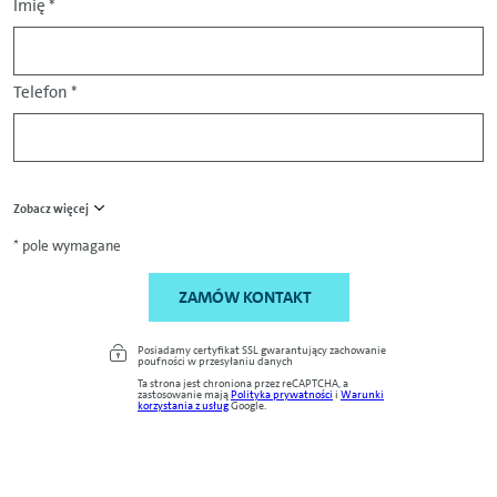
Imię
*
Telefon
*
Zobacz więcej
* pole wymagane
ZAMÓW KONTAKT
Posiadamy certyfikat SSL gwarantujący zachowanie
poufności w przesyłaniu danych
Ta strona jest chroniona przez reCAPTCHA, a
zastosowanie mają
Polityka prywatności
i
Warunki
korzystania z usług
Google.