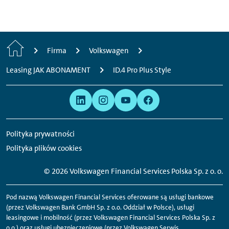
H
Firma
Volkswagen
o
Leasing JAK ABONAMENT
ID.4 Pro Plus Style
m
Prawo
Jesteśmy
e
i
obecni
prywatność
w
Polityka prywatności
następujących
Polityka plików cookies
mediach
społecznościowych:
©
2026 Volkswagen Financial Services Polska Sp. z o. o.
Pod nazwą Volkswagen Financial Services oferowane są usługi bankowe
(przez Volkswagen Bank GmbH Sp. z o.o. Oddział w Polsce), usługi
leasingowe i mobilność (przez Volkswagen Financial Services Polska Sp. z
o.o.) oraz usługi ubezpieczeniowe (przez Volkswagen Serwis