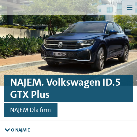
MEN
Przejdź do treści
Przejdź do konfiguratora
Przejdź do stopki
Firma
Klient indywidualny
NAJEM. Volkswagen ID.5
GTX Plus
NAJEM Dla firm
O NAJMIE