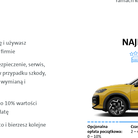
ramach k
ę i używasz
firmie
zpieczenie, serwis,
w przypadku szkody,
 wymianą i
do 10% wartości
łatę
 i bierzesz kolejne