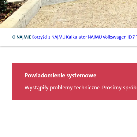
O NAJMIE
Korzyści z NAJMU
Kalkulator NAJMU Volkswagen ID.7 T
Powiadomienie systemowe
Wystąpiły problemy techniczne. Prosimy spró