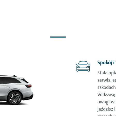
Spokój i
Stała op
serwis, a
szkodach 
Volkswag
uwagi w 
jeździsz