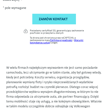
* pole wymagane
ZAMÓW KONTAKT
Posiadamy certyfikat SSL gwarantujący zachowanie
poufności w przesyłaniu danych
Ta strona jest chroniona przez reCAPTCHA, a
zastosowanie mają
Polityka prywatności
i
Warunki
korzystania z usług
Google.
W wielu firmach największym wyzwaniem nie jest samo posiadanie
samochodu, lecz utrzymanie go w takim stanie, aby był gotowy wtedy,
kiedy jest potrzebny. Koszty serwisu, organizacja przeglądów,
planowanie wymiany floty i ryzyko nieprzewidzianych wydatków
potrafią rozłożyć budżet na czynniki pierwsze. Dlatego coraz więcej
przedsiębiorstw wybiera wynajem długoterminowy, w którym to nie
firma odpowiada za utrzymanie auta, ale partner finansujący. Dzięki
temu mobilność staje się usługą, a nie kolejnym obowiązkiem. Właśnie
w takim modelu szczególnie dobrze odnajduje się
Volkswagen