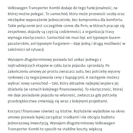
Volkswagen Transporter Kombi
dodaje do tego funkcjonalność, na
której można polegać. To samochód, który może przewozić osoby oraz
niezbędne wyposażenie jednocześnie, bez kompromisu dla komfortu.
Takie połączenie jest szczególnie cenne dla firm, w których pracuje się
zespołowo, dojazdy są częścią codzienności, a organizacja trasy
wymaga elastyczności. Samochód nie musi być ani typowym busem
pasażerskim, ani typowym furgonem – daje jedną i drugą możliwość w
zależności od sytuacji.
Wynajem długoterminowy pozwala też unikać jednego z
najtrudniejszych etapów w cyklu życia pojazdu: sprzedaży. Po
zakończeniu umowy po prostu zwracasz auto, bez potrzeby wyceny
rynkowej czy negocjowania ceny z kupującymi. A następnie możesz
wybrać nowy samochód – taki, który aktualnie najlepiej wspiera jej
działania (w ramach kolejnego finansowania). To elastyczność, której
nie daje posiadanie pojazdu na własność, zwłaszcza gdy potrzeby
przedsiębiorstwa zmieniają się wraz z kolejnymi projektami.
Korzyści finansowe również są istotne. Rozłożenie wydatków na okres
umowy pozwala lepiej zarządzać środkami i nie obciąża budżetu
jednorazową inwestycją. Wynajem długoterminowy
Volkswagen
Transporter Kombi
to sposób na stabilne koszty, większą