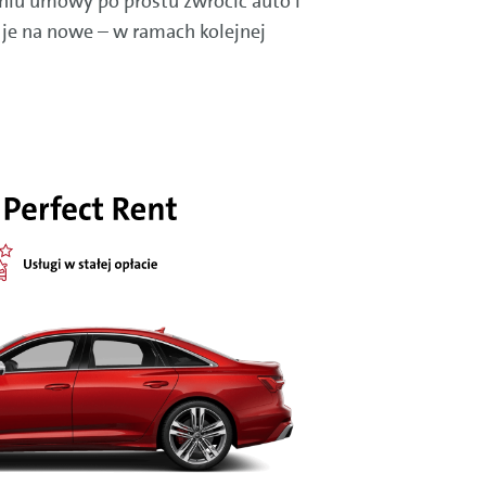
niu umowy po prostu zwrócić auto i
 je na nowe – w ramach kolejnej