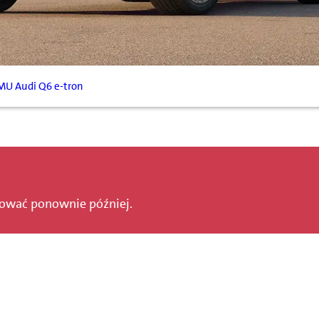
MU Audi Q6 e-tron
bować ponownie później.