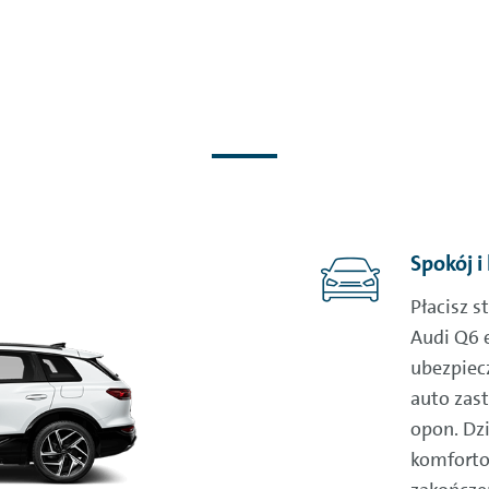
Spokój i
Płacisz s
Audi Q6 e
ubezpiecz
auto zas
opon. Dz
komforto