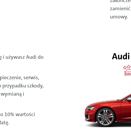
zakończe
zamienić
umowy.
tę i używasz Audi do
ieczenie, serwis,
w przypadku szkody,
 wymianą i
do 10% wartości
atę.