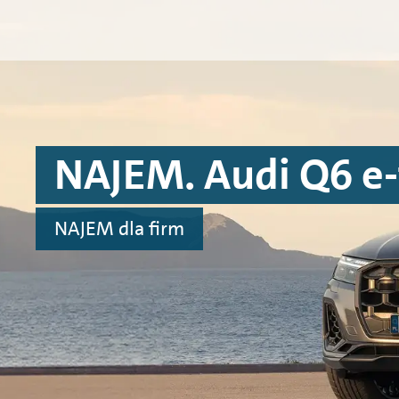
Przejdź do treści
Przejdź do konfiguratora
Przejdź do stopki
NAJEM. Audi Q6 e-
NAJEM dla firm