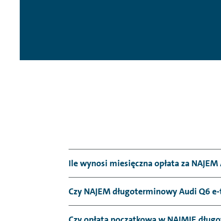
Ile wynosi miesięczna opłata za NAJEM 
Czy NAJEM długoterminowy Audi Q6 e-tro
Czy opłata początkowa w NAJMIE długo